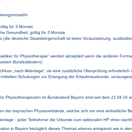
t
nkengymnast/in
ültig für 3 Monate
iche Gesundheit, gültig für 3 Monate
 (die deutsche Staatsbürgerschaft ist keine Voraussetzung, ausländisc
praktiker für Physiotherapie“ werden akzeptiert wenn die anderen Forma
meisten Bundesländern)
hluss „nach Aktenlage“, ob eine zusätzliche Überprüfung erforderlich 
rmittelten Schulungen zur Erlangung der Erlaubnisurkunde, vorausgesetz
 für Physiotherapeuten im Bundesland Bayern sind seit dem 21.04.16 an
n der bayrischen Physioverbände, welche sich um eine einheitliche B
 Aktenlage - jeder Teilnehmer die Urkunde zum sektoralen HP ohne nac
ituation in Bayern bezüglich dieses Themas ebenso entspannt wie in de