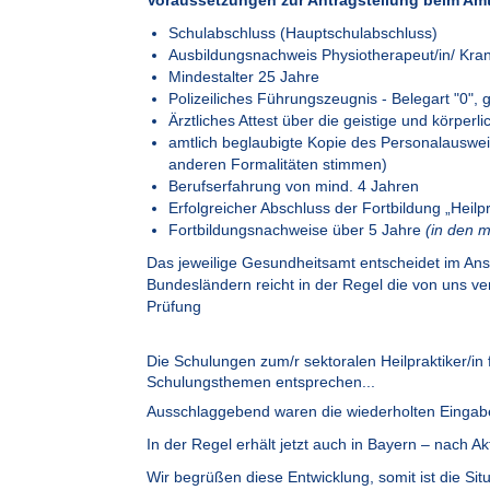
Voraussetzungen zur Antragstellung beim Am
Schulabschluss (Hauptschulabschluss)
Ausbildungsnachweis Physiotherapeut/in/ Kra
Mindestalter 25 Jahre
Polizeiliches Führungszeugnis - Belegart "0", g
Ärztliches Attest über die geistige und körperl
amtlich beglaubigte Kopie des Personalausweis
anderen Formalitäten stimmen)
Berufserfahrung von mind. 4 Jahren
Erfolgreicher Abschluss der Fortbildung „Heil
Fortbildungsnachweise über 5 Jahre
(in den 
Das jeweilige Gesundheitsamt entscheidet im Ansc
Bundesländern reicht in der Regel die von uns ve
Prüfung
Die Schulungen zum/r sektoralen Heilpraktiker/in
Schulungsthemen entsprechen...
Ausschlaggebend waren die wiederholten Eingabe
In der Regel erhält jetzt auch in Bayern – nach
Wir begrüßen diese Entwicklung, somit ist die S