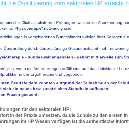
cht die Qualifizierung zum sektoralen HP erreicht
re einschließlich schulinterner Prüfungen, welche zur Anerkennung na
iker für Physiotherapie“ notwendig sind.
ortbildungen in verschiedenen Bundesländern vielen Ihrer Kollegen zu
che Überprüfung durch das zuständige Gesundheitsamt mehr notwendig
ysiotherapie - bundesweit angeboten - gehört mittlerweile zum S
möglich, wenn die Anforderungen erfüllt sind und das individuelle Lernzi
ilpraktiker in der Ergotherapie und Logopädie
nten Berufsfeldern konnten aufgrund der Teilnahme an der Schul
nd sich ein neues bzw. zusätzliches Standbein aufbauen.
elen Praxen gesucht!
Schulungen für den sektoralen HP:
ort in der Praxis umsetzen, da die Schule zu den ersten 
hrungen im HP Wesen verfügen ist die authentische Informa