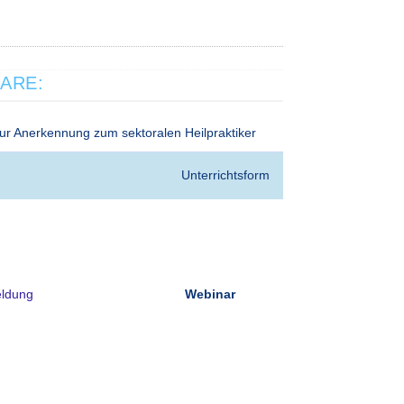
ARE:
 zur Anerkennung zum sektoralen Heilpraktiker
↓
Verfügbark
Unterrichtsform
ldung
Webinar
freie Plätze